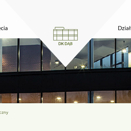
DK Dąb
ęcia
Dział
czny