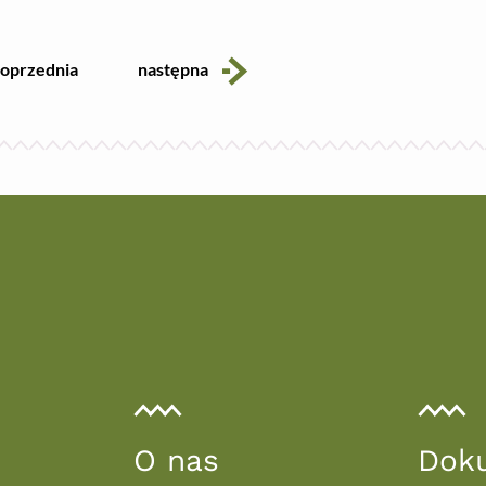
kona
ikona
oprzednia
następna
O nas
Dok