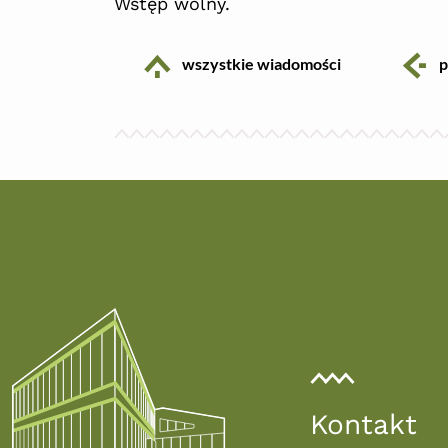
Wstęp wolny.
i
ikona
wszystkie wiadomości
p
Kontakt