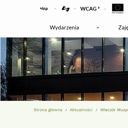
ikona
ikona
bip
Tłumacz języka migowego
WCAG
Wydarzenia
Zaj
Strona główna
Aktualności
Wieczór Muzy
/
/