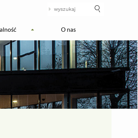
ikona
Szukaj w serwisie
alność
O nas