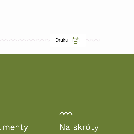
ikona
Drukuj
umenty
Na skróty