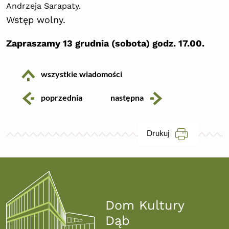
Andrzeja Sarapaty.
Wstęp wolny.
Zapraszamy 13 grudnia (sobota) godz. 17.00.
ikona
wszystkie wiadomości
ikona
ikona
poprzednia
następna
ikona
Drukuj
Dom Kultury
Dąb