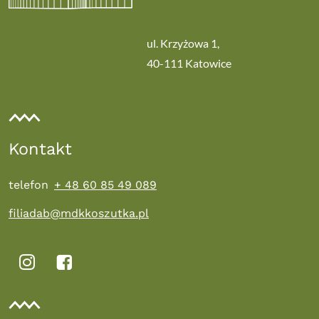
ul. Krzyżowa 1,
40-111 Katowice
Kontakt
e-mail
telefon
+ 48 60 85 49 089
filiadab@mdkkoszutka.pl
ikona
ikona
Instagram
Facebook